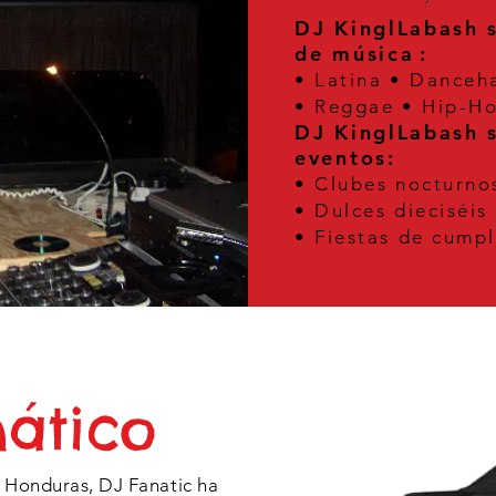
DJ KinglLabash s
de música
:
• Latina • Danceh
• Reggae • Hip-Ho
DJ KinglLabash s
eventos:
• Clubes nocturnos
• Dulces dieciséis
• Fiestas de cump
nático
e Honduras, DJ Fanatic ha