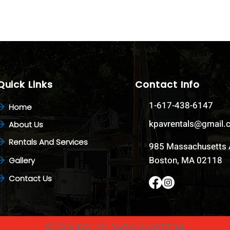
Quick Links
Contact Info
1-617-438-6147
Home
kpavrentals@gmail
About Us
Rentals And Services
985 Massachusetts 
Boston, MA 02118
Gallery
Contact Us
© 2019 por KP Audio & Lighting.