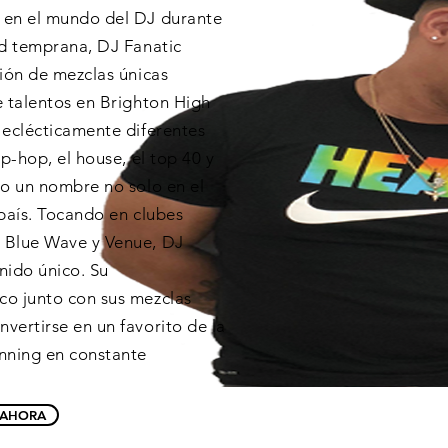
 en el mundo del DJ durante
ad temprana, DJ Fanatic
ción de mezclas únicas
e talentos en Brighton High
 eclécticamente diferentes
p-hop, el house, el top 40 y
ho un nombre no solo en el
 país. Tocando en clubes
 Blue Wave y Venue, DJ
nido único. Su
co junto con sus mezclas
vertirse en un favorito de la
nning en constante
 AHORA