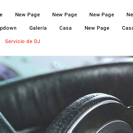
e
New Page
New Page
New Page
Ne
opdown
Galería
Casa
New Page
Cas
Servicio de DJ